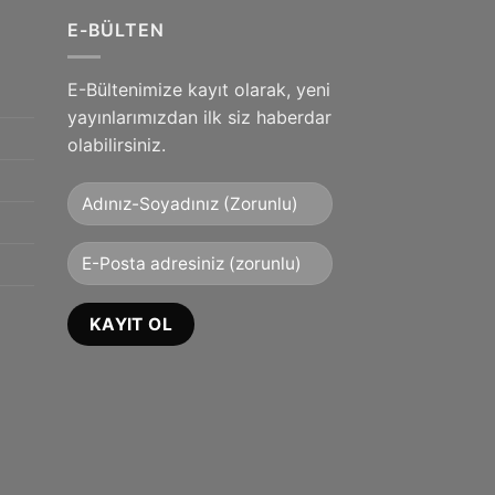
E-BÜLTEN
E-Bültenimize kayıt olarak, yeni
yayınlarımızdan ilk siz haberdar
olabilirsiniz.