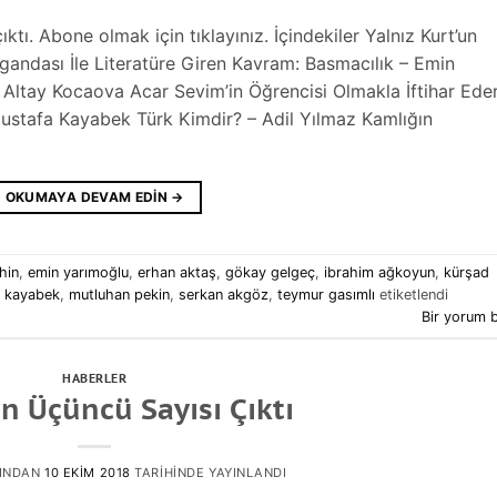
ktı. Abone olmak için tıklayınız. İçindekiler Yalnız Kurt’un
ndası İle Literatüre Giren Kavram: Basmacılık – Emin
Altay Kocaova Acar Sevim’in Öğrencisi Olmakla İftihar Eder
ustafa Kayabek Türk Kimdir? – Adil Yılmaz Kamlığın
OKUMAYA DEVAM EDIN
→
hin
,
emin yarımoğlu
,
erhan aktaş
,
gökay gelgeç
,
ibrahim ağkoyun
,
kürşad
 kayabek
,
mutluhan pekin
,
serkan akgöz
,
teymur gasımlı
etiketlendi
Bir yorum b
HABERLER
ın Üçüncü Sayısı Çıktı
INDAN
10 EKIM 2018
TARIHINDE YAYINLANDI