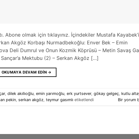
tı. Abone olmak için tıklayınız. İçindekiler Mustafa Kayabek’
Serkan Akgöz Korbaşı Nurmadbekoğlu: Enver Bek – Emin
aova Deli Dumrul ve Onun Kozmik Köprüsü – Metin Savaş Ga
e Sançar’a Mektubu (2) – Serkan Akgöz […]
OKUMAYA DEVAM EDIN
→
çar
,
dilek akıllıoğlu
,
emin yarımoğlu
,
erk yurtsever
,
gökay gelgeç
,
kutlu alta
an pekin
,
serkan akgöz
,
teymur gasımlı
etiketlendi
Bir yorum b