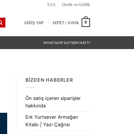
S.S.S
Üyelik ve Gizlilik
0
GIRIŞ YAP
SEPET /
0.00
₺
WHATSAPP İLETİŞİM HATTI
BIZDEN HABERLER
Ön satış içeren siparişler
hakkında
Erk Yurtsever Armağan
Kitabı | Yazı Çağrısı