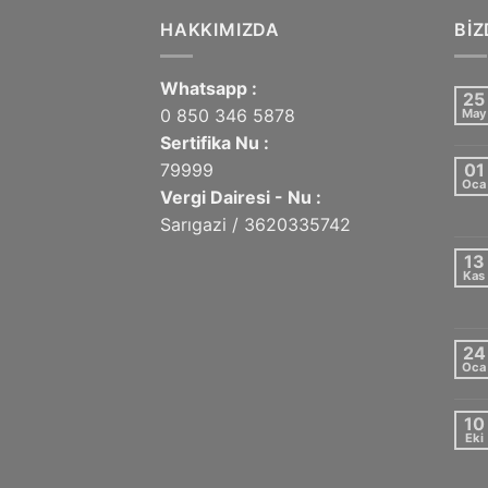
HAKKIMIZDA
BI
Whatsapp :
25
0 850 346 5878
May
Sertifika Nu :
79999
01
Oca
Vergi Dairesi - Nu :
Sarıgazi / 3620335742
13
Kas
24
Oca
10
Eki