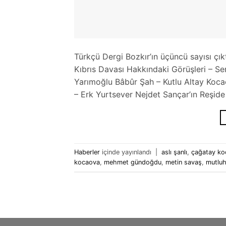
Türkçü Dergi Bozkır’ın üçüncü sayısı çık
Kıbrıs Davası Hakkındaki Görüşleri – 
Yarımoğlu Bâbûr Şah – Kutlu Altay Koc
– Erk Yurtsever Nejdet Sançar’ın Reşid
Haberler
içinde yayınlandı
|
aslı şanlı
,
çağatay ko
kocaova
,
mehmet gündoğdu
,
metin savaş
,
mutluh