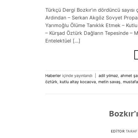
Türkçü Dergi Bozkır’ın dördüncü sayısı çı
Ardından – Serkan Akgöz Sovyet Propaga
Yarımoğlu Ölüme Tanıklık Etmek – Kutlu 
– Kürşad Öztürk Dağların Tepesinde – M
Entelektüel […]
Haberler
içinde yayınlandı
|
adil yılmaz
,
ahmet şa
öztürk
,
kutlu altay kocaova
,
metin savaş
,
mustafa
Bozkır’
EDITOR
TARAF