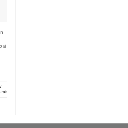
in
zel
y
ırak