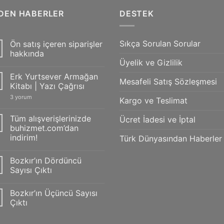
ZDEN HABERLER
DESTEK
Sıkça Sorulan Sorular
Ön satış içeren siparişler
hakkında
Üyelik ve Gizlilik
Yorum
yok
Erk Yurtsever Armağan
Ön
Mesafeli Satış Sözleşmesi
satış
Kitabı | Yazı Çağrısı
içeren
siparişler
Erk
3 yorum
Kargo ve Teslimat
hakkında
Yurtsever
Armağan
Kitabı
Tüm alışverişlerinizde
Ücret İadesi ve İptal
|
buhizmet.com’dan
Yazı
Çağrısı
indirim!
Türk Dünyasından Haberler
için
Yorum
yok
Bozkır’ın Dördüncü
Tüm
alışverişlerinizde
Sayısı Çıktı
buhizmet.com’dan
indirim!
Yorum
yok
Bozkır’ın Üçüncü Sayısı
Bozkır’ın
Dördüncü
Çıktı
Sayısı
Çıktı
Yorum
yok