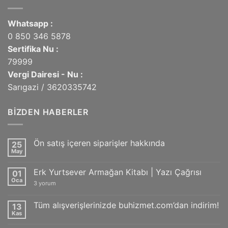
Whatsapp :
0 850 346 5878
Sertifika Nu :
79999
Vergi Dairesi - Nu :
Sarıgazi / 3620335742
BIZDEN HABERLER
Ön satış içeren siparişler hakkında
25
May
Yorum
yok
Ön
Erk Yurtsever Armağan Kitabı | Yazı Çağrısı
01
satış
içeren
Oca
Erk
3 yorum
siparişler
Yurtsever
hakkında
Armağan
Kitabı
Tüm alışverişlerinizde buhizmet.com’dan indirim!
13
|
Kas
Yazı
Yorum
Çağrısı
yok