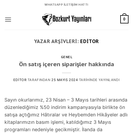
İçeriğe
WHATSAPP İLETİŞİM HATTI
atla
0
YAZAR ARŞIVLERI:
EDITOR
GENEL
Ön satış içeren siparişler hakkında
EDITOR
TARAFINDAN
25 MAYIS 2024
TARIHINDE YAYINLANDI
Sayın okurlarımız, 23 Nisan – 3 Mayıs tarihleri arasında
düzenlediğimiz %50 indirim kampanyasıyla birlikte ön
satışa açtığımız Hâtıralar ve Heybemden Hikâyeler adlı
kitaplarımızın basım işlemi, katıldığımız 3 Mayıs
programları nedeniyle gecikmiştir. İlanda da