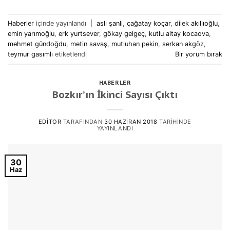
Haberler
içinde yayınlandı
|
aslı şanlı
,
çağatay koçar
,
dilek akıllıoğlu
,
emin yarımoğlu
,
erk yurtsever
,
gökay gelgeç
,
kutlu altay kocaova
,
mehmet gündoğdu
,
metin savaş
,
mutluhan pekin
,
serkan akgöz
,
teymur gasımlı
etiketlendi
Bir yorum bırak
HABERLER
Bozkır’ın İkinci Sayısı Çıktı
EDITOR
TARAFINDAN
30 HAZIRAN 2018
TARIHINDE
YAYINLANDI
30
Haz