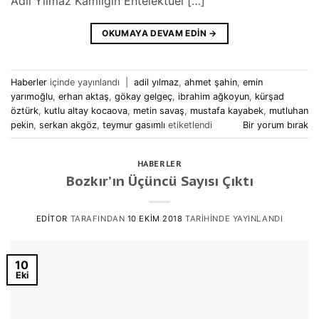
Adil Yılmaz Kamlığın Entelektüel […]
OKUMAYA DEVAM EDIN
→
Haberler
içinde yayınlandı
|
adil yılmaz
,
ahmet şahin
,
emin
yarımoğlu
,
erhan aktaş
,
gökay gelgeç
,
ibrahim ağkoyun
,
kürşad
öztürk
,
kutlu altay kocaova
,
metin savaş
,
mustafa kayabek
,
mutluhan
pekin
,
serkan akgöz
,
teymur gasımlı
etiketlendi
Bir yorum bırak
HABERLER
Bozkır’ın Üçüncü Sayısı Çıktı
EDITOR
TARAFINDAN
10 EKIM 2018
TARIHINDE YAYINLANDI
10
Eki