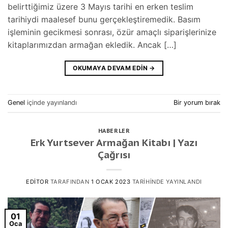
belirttiğimiz üzere 3 Mayıs tarihi en erken teslim
tarihiydi maalesef bunu gerçekleştiremedik. Basım
işleminin gecikmesi sonrası, özür amaçlı siparişlerinize
kitaplarımızdan armağan ekledik. Ancak […]
OKUMAYA DEVAM EDIN
→
Genel
içinde yayınlandı
Bir yorum bırak
HABERLER
Erk Yurtsever Armağan Kitabı | Yazı
Çağrısı
EDITOR
TARAFINDAN
1 OCAK 2023
TARIHINDE YAYINLANDI
01
Oca