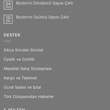
Tüm
için
Bozkır’ın Dördüncü Sayısı Çıktı
24
alışverişlerinizde
buhizmet.com’dan
Oca
Yorum
indirim!
yok
Bozkır’ın
Bozkır’ın Üçüncü Sayısı Çıktı
10
Dördüncü
Sayısı
Eki
Yorum
Çıktı
yok
Bozkır’ın
Üçüncü
DESTEK
Sayısı
Çıktı
Sıkça Sorulan Sorular
Üyelik ve Gizlilik
Mesafeli Satış Sözleşmesi
Kargo ve Teslimat
Ücret İadesi ve İptal
Türk Dünyasından Haberler