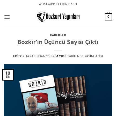
İçeriğe
WHATSAPP İLETİŞİM HATTI
atla
0
HABERLER
Bozkır’ın Üçüncü Sayısı Çıktı
EDITOR
TARAFINDAN
10 EKIM 2018
TARIHINDE YAYINLANDI
10
Eki