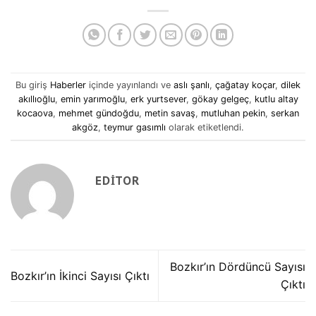
Bu giriş
Haberler
içinde yayınlandı ve
aslı şanlı
,
çağatay koçar
,
dilek
akıllıoğlu
,
emin yarımoğlu
,
erk yurtsever
,
gökay gelgeç
,
kutlu altay
kocaova
,
mehmet gündoğdu
,
metin savaş
,
mutluhan pekin
,
serkan
akgöz
,
teymur gasımlı
olarak etiketlendi.
EDITOR
Bozkır’ın Dördüncü Sayısı
Bozkır’ın İkinci Sayısı Çıktı
Çıktı