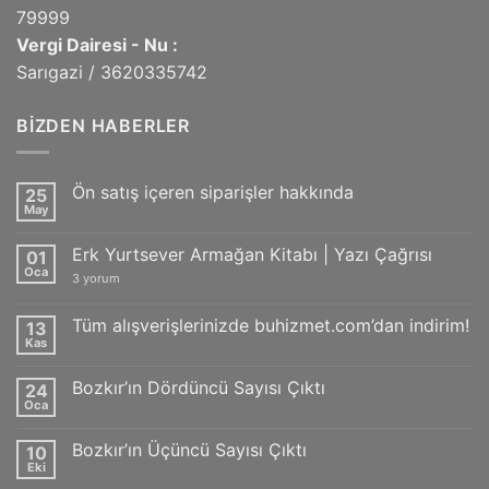
79999
Vergi Dairesi - Nu :
Sarıgazi / 3620335742
BIZDEN HABERLER
Ön satış içeren siparişler hakkında
25
May
Yorum
yok
Ön
Erk Yurtsever Armağan Kitabı | Yazı Çağrısı
01
satış
içeren
Oca
Erk
3 yorum
siparişler
Yurtsever
hakkında
Armağan
Kitabı
Tüm alışverişlerinizde buhizmet.com’dan indirim!
13
|
Kas
Yazı
Yorum
Çağrısı
yok
Tüm
için
Bozkır’ın Dördüncü Sayısı Çıktı
24
alışverişlerinizde
buhizmet.com’dan
Oca
Yorum
indirim!
yok
Bozkır’ın
Bozkır’ın Üçüncü Sayısı Çıktı
10
Dördüncü
Sayısı
Eki
Yorum
Çıktı
yok