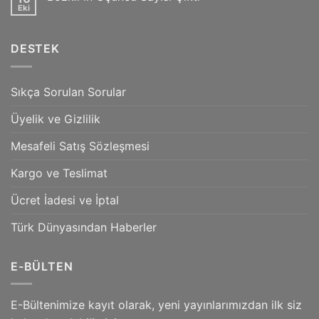
Sayısı
Eki
Yorum
Çıktı
yok
Bozkır’ın
Üçüncü
DESTEK
Sayısı
Çıktı
Sıkça Sorulan Sorular
Üyelik ve Gizlilik
Mesafeli Satış Sözleşmesi
Kargo ve Teslimat
Ücret İadesi ve İptal
Türk Dünyasından Haberler
E-BÜLTEN
E-Bültenimize kayıt olarak, yeni yayınlarımızdan ilk siz