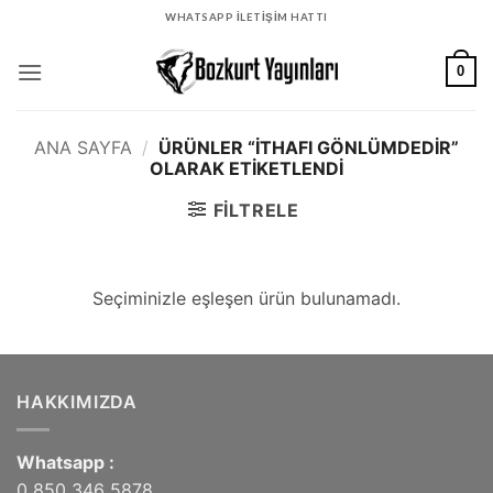
İçeriğe
WHATSAPP İLETİŞİM HATTI
atla
0
ANA SAYFA
/
ÜRÜNLER “ITHAFI GÖNLÜMDEDIR”
OLARAK ETIKETLENDI
FILTRELE
Seçiminizle eşleşen ürün bulunamadı.
HAKKIMIZDA
Whatsapp :
0 850 346 5878