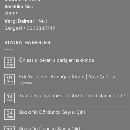
Sertifika Nu :
79999
Vergi Dairesi - Nu :
Sarıgazi / 3620335742
BIZDEN HABERLER
Ön satış içeren siparişler hakkında
25
May
Yorum
yok
Ön
Erk Yurtsever Armağan Kitabı | Yazı Çağrısı
01
satış
içeren
Oca
Erk
3 yorum
siparişler
Yurtsever
hakkında
Armağan
Kitabı
Tüm alışverişlerinizde buhizmet.com’dan indirim!
13
|
Kas
Yazı
Yorum
Çağrısı
yok
Tüm
için
Bozkır’ın Dördüncü Sayısı Çıktı
24
alışverişlerinizde
buhizmet.com’dan
Oca
Yorum
indirim!
yok
Bozkır’ın
Bozkır’ın Üçüncü Sayısı Çıktı
10
Dördüncü